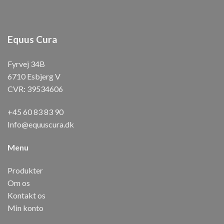
Equus Cura
Fyrvej 34B
6710 Esbjerg V
CVR: 39534606
+45 60 83 83 90
Info@equuscura.dk
Menu
Produkter
Om os
Kontakt os
Min konto