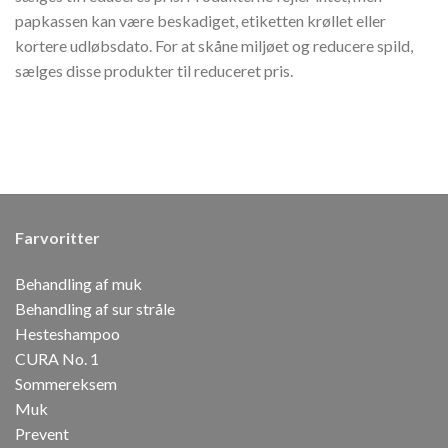
papkassen kan være beskadiget, etiketten krøllet eller
kortere udløbsdato. For at skåne miljøet og reducere spild,
sælges disse produkter til reduceret pris.
Farvoritter
Behandling af muk
Behandling af sur stråle
Hesteshampoo
CURA No. 1
Sommereksem
Muk
Prevent